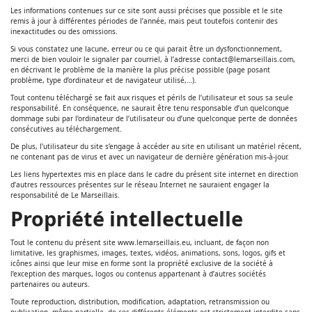
Les informations contenues sur ce site sont aussi précises que possible et le site
remis à jour à différentes périodes de l’année, mais peut toutefois contenir des
inexactitudes ou des omissions.
Si vous constatez une lacune, erreur ou ce qui parait être un dysfonctionnement,
merci de bien vouloir le signaler par courriel, à l’adresse contact@lemarseillais.com,
en décrivant le problème de la manière la plus précise possible (page posant
problème, type d’ordinateur et de navigateur utilisé,…).
Tout contenu téléchargé se fait aux risques et périls de l’utilisateur et sous sa seule
responsabilité. En conséquence, ne saurait être tenu responsable d’un quelconque
dommage subi par l’ordinateur de l’utilisateur ou d’une quelconque perte de données
consécutives au téléchargement.
De plus, l’utilisateur du site s’engage à accéder au site en utilisant un matériel récent,
ne contenant pas de virus et avec un navigateur de dernière génération mis-à-jour.
Les liens hypertextes mis en place dans le cadre du présent site internet en direction
d’autres ressources présentes sur le réseau Internet ne sauraient engager la
responsabilité de Le Marseillais.
Propriété intellectuelle
Tout le contenu du présent site www.lemarseillais.eu, incluant, de façon non
limitative, les graphismes, images, textes, vidéos, animations, sons, logos, gifs et
icônes ainsi que leur mise en forme sont la propriété exclusive de la société à
l’exception des marques, logos ou contenus appartenant à d’autres sociétés
partenaires ou auteurs.
Toute reproduction, distribution, modification, adaptation, retransmission ou