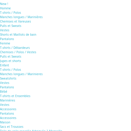
New !
Homme
T-shirts / Polos
Manches longues / Marinières
Chemises et Vareuses
Pulls et Sweats
Vestes
Shorts et Maillots de bain
Pantalons
Femme
T-shirts / Débardeurs
Chemises / Polos / Vestes
Pulls et Sweats
Jupes et shorts
Enfant
T-shirts / Polos
Manches longues / Marinieres
Sweatshirts
Vestes
Pantalons
Bébé
T-shirts et Ensembles
Marinières
Vestes
Accessoires
Pantalons
Accessoires
Maison
Sacs et Trousses
Toile de voile recyclée fabriquée à Marseille