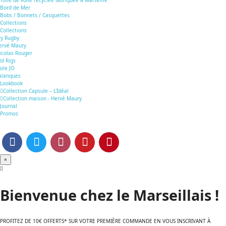
Bord de Mer
Bobs / Bonnets / Casquettes
Collections
Collections
ry Rugby
ervé Maury
icolas Rouger
ld Rigs
oile JO
alanques
Lookbook
Collection Capsule – L'Idéal
Collection maison - Hervé Maury
Journal
Promos
×
Bienvenue chez le Marseillais !
PROFITEZ DE 10€ OFFERTS* SUR VOTRE PREMIÈRE COMMANDE EN VOUS INSCRIVANT À