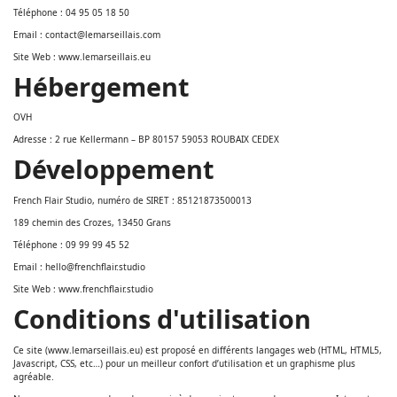
Téléphone : 04 95 05 18 50
Email : contact@lemarseillais.com
Site Web : www.lemarseillais.eu
Hébergement
OVH
Adresse : 2 rue Kellermann – BP 80157 59053 ROUBAIX CEDEX
Développement
French Flair Studio, numéro de SIRET : 85121873500013
189 chemin des Crozes, 13450 Grans
Téléphone : 09 99 99 45 52
Email : hello@frenchflair.studio
Site Web : www.frenchflair.studio
Conditions d'utilisation
Ce site (www.lemarseillais.eu) est proposé en différents langages web (HTML, HTML5,
Javascript, CSS, etc…) pour un meilleur confort d’utilisation et un graphisme plus
agréable.