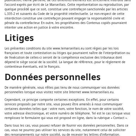
publication, même partielle, de ces différents éléments est strictement interdite sans
l’accord exprès par écrit de Le Marseillais. Cette représentation ou reproduction, par
quelque procédé que ce soit, constitue une contrefaçon sanctionnée par les articles
L.335-2 et suivants du Code de la propriété intellectuelle. Le non-respect de cette
interdiction constitue une contrefaçon pouvant engager la responsabilité civile et
pénale du contrefacteur. En outre, les propriétaires des Contenus copiés pourraient
intenter une action en justice à votre encontre.
Litiges
Les présentes conditions du site www.lemarseillais.eu sont régies par les lois
françaises et toute contestation ou litiges qui pourraient naître de l’interprétation ou
de l’exécution de celles-ci seront de la compétence exclusive des tribunaux dont
dépend le siège social de la société. La langue de référence, pour le règlement de
contentieux éventuels, est le français.
Données personnelles
De manière générale, vous n’êtes pas tenu de nous communiquer vos données
personnelles lorsque vous visitez notre site Internet www.lemarseillais.eu.
Cependant, ce principe comporte certaines exceptions. En effet, pour certains
services proposés par notre site, vous pouvez être amenés à nous communiquer
certaines données telles que : votre nom, votre fonction, le nom de votre société,
votre adresse électronique, et votre numéro de téléphone. Tel est le cas lorsque vous
remplissez le formulaire qui vous est proposé en ligne, dans la rubrique « Contact ».
Dans tous les cas, vous pouvez refuser de fournir vos données personnelles. Dans ce
cas, vous ne pourrez pas utiliser les services du site, notamment celui de solliciter
des renseignements sur notre société, ou de recevoir les lettres d’information.